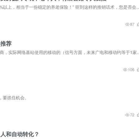
​“一次性付清房款，立刻当上收租公/收租婆，年化收益8%以上，相当于一份稳定的养老保险！”​​ 听到这样的推销话术，您是否
87
餐推荐
国内账号注册使用的手机卡 中国广电，第四大电信运营商，实际网络基站使用的移动的（信号方面，未来
106
，要抓住机会。
72
加人和自动转化？