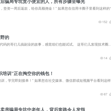
背后骗局专坑贪小便宜的人，所有步骤全曝光​
152
挺野的
嘿， 跟你分享个最近听到的特有意思的事儿，是一个写代码的哥们儿搞副业的故事，感觉咱们也能试试。 这哥们儿发现技术圈里好多那种只有咱们懂的烂梗，比如什么
14
职培训”正在掏空你的钱包！​
“宝妈、学生
87
约”卖房骗局专坑中老年人，背后套路令人发指​