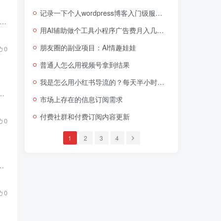
记录一下个人wordpress博客入门级服务器的崩溃和重装优化
jiayouxuan.com) 用的阿里云入门级服务器，700一年，每年崩溃一次，每次需要7-14天优化修复，这一次无论如何也优化不了，已经换了其他家的虚拟主机，不用服务器了，成本降低50%，暂不...
用AI辅助做个工具小程序广告费月入几千块
朋友圈的副业项目：AI情趣娃娃
0
普通人怎么用视频号拿到结果
我是怎么用小红书导流的？每天半小时流量源源不断
用个人微信，企业微信相对会好一些（但是如果你是违规行业，没有资质的，用企业微信也没有办法，你的项目能做多久看微信心...
市场上存在的信息订阅需求
付费社群和付费订阅内容更新
0
1
2
3
4
钱的重要一部分就是通过版税创收，目前看能提供版税创收的分发渠道比较少，其次就是即使完成了分发，随着各个...
0