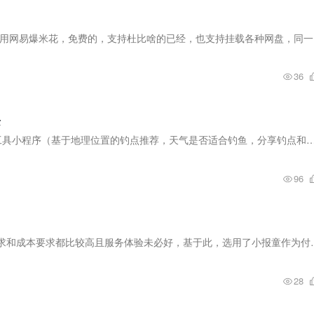
省钱工具 目
36
块
一个开发者借助ai辅助开发和ui做个了为钓鱼佬服务的工具小程序（基于地理位置的钓点推荐，天气是否适合钓鱼，分享钓点和点评鱼种啥的有积分可以兑换），主
96
经过多方面工具参考，自建内容推送工具和群对资质要求和成本要求都比较
28