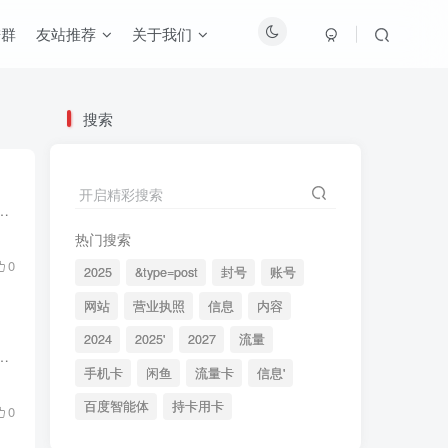
进群
友站推荐
关于我们
搜索
开启精彩搜索
升级的人）去安排闲置房晚或者把酒店散客的房晚安排给客户来变现牟利。 比较知名的就是华住会（前台也需要好评，因此还有...
热门搜索
0
2025
&type=post
封号
账号
网站
营业执照
信息
内容
2024
2025'
2027
流量
用卡支付，然后再找公司报销这个流程把公司的消费金额转化成走自己信用卡的消费额来获得返现（回扣什么的另说，这里只讲信...
手机卡
闲鱼
流量卡
信息'
百度智能体
持卡用卡
0