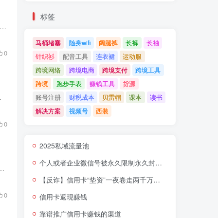
标签
前比较推荐的家庭观影解决方案：播放器使用网易爆米花，免费的，支持杜比啥的已经，也支持挂载各种网盘，同一个爆米花账号可以在多个异地设备登录，从而突破网盘限制异地共享的问题...
马桶堵塞
随身wifi
阔腿裤
长裤
长袖
0
针织衫
配音工具
连衣裙
运动服
跨境网络
跨境电商
跨境支付
跨境工具
跨境
跑步手表
赚钱工具
货源
要就是通过微信小程序的激励广告，开屏...
账号注册
财税成本
贝雷帽
课本
读书
解决方案
视频号
西装
0
2025私域流量池
个人或者企业微信号被永久限制永久封号能怎么解封？
高且服务体验未必好，基于此，选用了小报童作为付费订阅内容推送的服务工具，知识星球作为付费交流社群工具。 付费内容推...
【反诈】信用卡“垫资”一夜卷走两千万！背后骗局专坑贪小便宜的人，所有步骤全曝光​
0
信用卡返现赚钱
靠谱推广信用卡赚钱的渠道