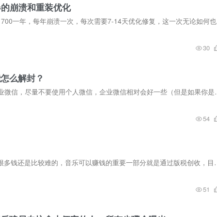
务器的崩溃和重装优化
李雪含 (da
30
能怎么解封？
首先，强调一下，任何营销性过于多的动作都建议上企业微信，尽量不要使
54
目前整体来看AI生成音乐赚钱的链路是通的，但是说赚很多钱还是比较难的，音乐可以赚
51