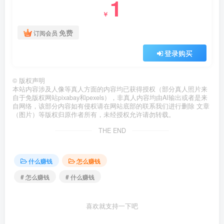
1
￥
免费
订阅会员
登录购买
©
版权声明
本站内容涉及人像等真人方面的内容均已获得授权（部分真人照片来
自于免版权网站pixabay和pexels），非真人内容均由AI输出或者是来
自网络，该部分内容如有侵权请在网站底部的联系我们进行删除 文章
（图片）等版权归原作者所有，未经授权允许请勿转载。
THE END
什么赚钱
怎么赚钱
# 怎么赚钱
# 什么赚钱
喜欢就支持一下吧