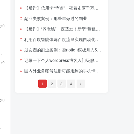
【反诈】信用卡“垫资”一夜卷走两千万！背后骗局专坑贪小便宜的人，所有步骤全曝光​
副业失败案例：那些年做过的副业
0
【反诈】​​“养老钱”一夜蒸发！新型“带租约”卖房骗局专坑中老年人，背后套路令人发指​
利用百度智能体薅百度流量实现自动化引流获客赚钱
朋友圈的副业案例：卖notion模板月入5万+
通人而言只能看个热闹，真正让普通用户转到钱的项目其实不多，如果要说有​，这两个能算进来​： 这么多家开放性AI平台，目前只有百度实现了可以产生收益和获客，当然...
记录一下个人wordpress博客入门级服务器的崩溃和重装优化
0
国内外业务账号注册可能用到的手机卡套餐推荐
1
2
3
4
0
要就是通过微信小程序的激励广告，开屏...