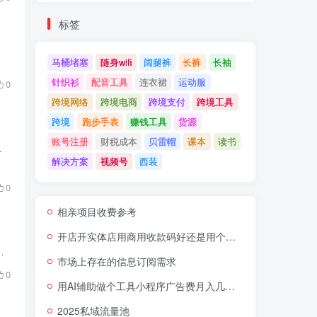
标签
马桶堵塞
随身wifi
阔腿裤
长裤
长袖
针织衫
配音工具
连衣裙
运动服
0
跨境网络
跨境电商
跨境支付
跨境工具
跨境
跑步手表
赚钱工具
货源
账号注册
财税成本
贝雷帽
课本
读书
花大钱找师傅（还不保证能出师）。我现...
解决方案
视频号
西装
0
相亲项目收费参考
开店开实体店用商用收款码好还是用个人收款码好？
做计划，不会做规划，看到这样的工具就心动的，所以这种虚拟产品（无成本，利润高）...
市场上存在的信息订阅需求
0
用AI辅助做个工具小程序广告费月入几千块
2025私域流量池