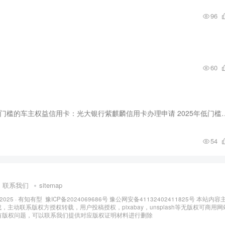
96
60
如果你也想要持有合适的信用卡，可以去看看这里》 低门槛的车主权益信用卡：光大银行紫麒麟信用卡办理
54
联系我们
sitemap
 2025 ·
有知有型
豫ICP备2024069686号
豫公网安备41132402411825号
本站内容
成，主动联系版权方授权转载，用户投稿授权，pixabay，unsplash等无版权可商用网
有版权问题，可以联系我们提供对应版权证明材料进行删除