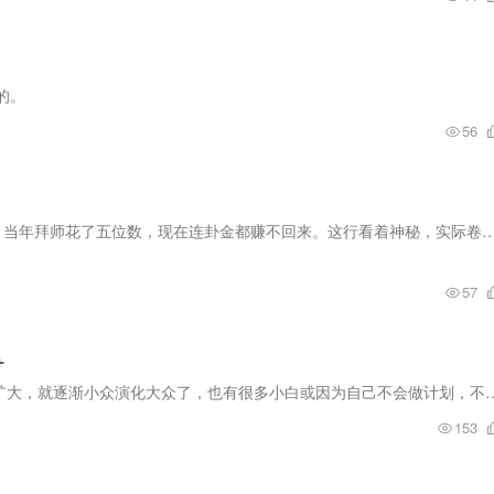
的。
56
玄学赛道：学了6年八字，结果... [擦汗] 家人们谁懂啊！当年拜师花了五位数，现在连卦金都赚不回来。这行看着神秘，实际卷到飞起——要么自学到秃头，要么
57
+
notion本来是一个挺小众的产品，但是随着应用人群的扩大，就逐渐小众演化大众了，也有很多小白或因为自己不会
153