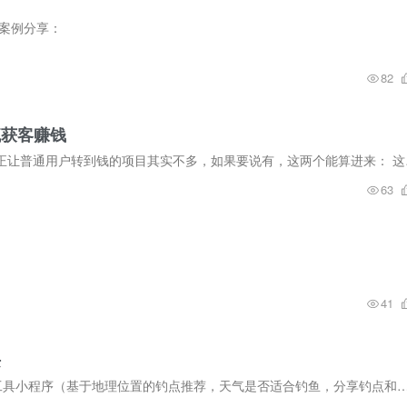
的案例分享：
82
流获客赚钱
AI搞到现在，对于大部分普
63
41
块
一个开发者借助ai辅助开发和ui做个了为钓鱼佬服务的工具小程序（基于地理位置的钓点推荐，天气是否适合钓鱼，分享钓点和点评鱼种啥的有积分可以兑换），主