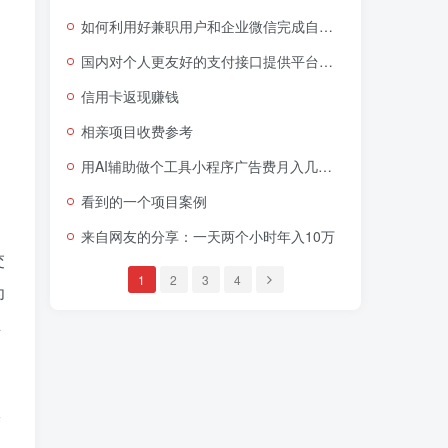
如何利用好兼职用户和企业微信完成自动加人和自动转化？
国内对个人更友好的支付接口提供平台（部分平台也支持企业）
信用卡返现赚钱
相亲项目收费参考
用AI辅助做个工具小程序广告费月入几千块
看到的一个项目案例
来自网友的分享：一天两个小时年入10万
交
1
2
3
4
为
主
来