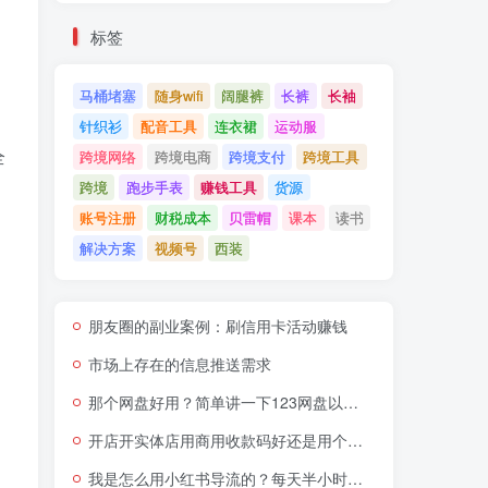
标签
，
马桶堵塞
随身wifi
阔腿裤
长裤
长袖
针织衫
配音工具
连衣裙
运动服
全
跨境网络
跨境电商
跨境支付
跨境工具
跨境
跑步手表
赚钱工具
货源
账号注册
财税成本
贝雷帽
课本
读书
解决方案
视频号
西装
朋友圈的副业案例：刷信用卡活动赚钱
市场上存在的信息推送需求
那个网盘好用？简单讲一下123网盘以及123网盘会员促销套餐
开店开实体店用商用收款码好还是用个人收款码好？
我是怎么用小红书导流的？每天半小时流量源源不断