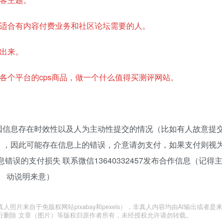
常非常适合有内容付费业务和社区论坛需要的人。
航出来。
接入各个平台的cps商品，做一个什么值得买测评网站。
 因信息存在时效性以及人为主动性提交的情况（比如有人故意提
），因此可能存在信息上的错误，介意请勿支付，如果支付则视
误的支付损失 联系微信13640332457发布合作信息（记得
动说明来意）
片来自于免版权网站pixabay和pexels），非真人内容均由AI输出或者是
行删除 文章（图片）等版权归原作者所有，未经授权允许请勿转载。