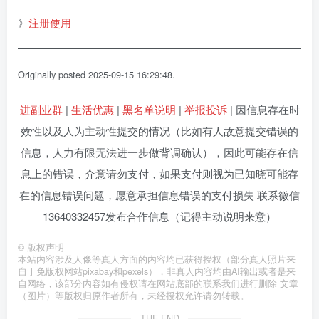
》
注册使用
Originally posted 2025-09-15 16:29:48.
进副业群
|
生活优惠
|
黑名单说明
|
举报投诉
| 因信息存在时
效性以及人为主动性提交的情况（比如有人故意提交错误的
信息，人力有限无法进一步做背调确认），因此可能存在信
息上的错误，介意请勿支付，如果支付则视为已知晓可能存
在的信息错误问题，愿意承担信息错误的支付损失 联系微信
13640332457发布合作信息（记得主动说明来意）
©
版权声明
本站内容涉及人像等真人方面的内容均已获得授权（部分真人照片来
自于免版权网站pixabay和pexels），非真人内容均由AI输出或者是来
自网络，该部分内容如有侵权请在网站底部的联系我们进行删除 文章
（图片）等版权归原作者所有，未经授权允许请勿转载。
THE END