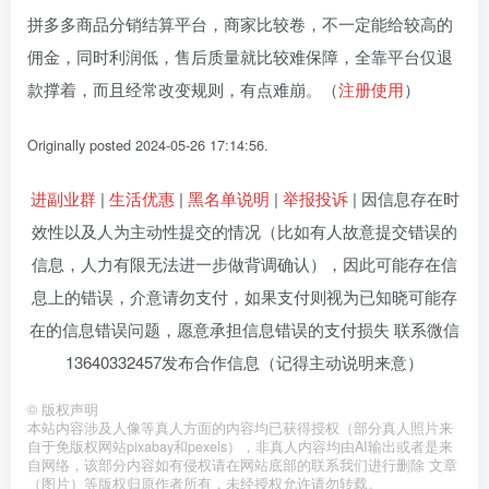
拼多多商品分销结算平台，商家比较卷，不一定能给较高的
佣金，同时利润低，售后质量就比较难保障，全靠平台仅退
款撑着，而且经常改变规则，有点难崩。（
注册使用
）
Originally posted 2024-05-26 17:14:56.
进副业群
|
生活优惠
|
黑名单说明
|
举报投诉
| 因信息存在时
效性以及人为主动性提交的情况（比如有人故意提交错误的
信息，人力有限无法进一步做背调确认），因此可能存在信
息上的错误，介意请勿支付，如果支付则视为已知晓可能存
在的信息错误问题，愿意承担信息错误的支付损失 联系微信
13640332457发布合作信息（记得主动说明来意）
©
版权声明
本站内容涉及人像等真人方面的内容均已获得授权（部分真人照片来
自于免版权网站pixabay和pexels），非真人内容均由AI输出或者是来
自网络，该部分内容如有侵权请在网站底部的联系我们进行删除 文章
（图片）等版权归原作者所有，未经授权允许请勿转载。