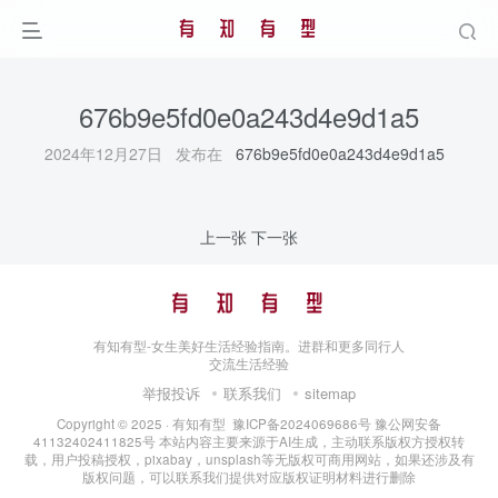
676b9e5fd0e0a243d4e9d1a5
2024年12月27日 发布在
676b9e5fd0e0a243d4e9d1a5
上一张
下一张
有知有型-女生美好生活经验指南。进群和更多同行人
交流生活经验
举报投诉
联系我们
sitemap
Copyright © 2025 ·
有知有型
豫ICP备2024069686号
豫公网安备
41132402411825号
本站内容主要来源于AI生成，主动联系版权方授权转
载，用户投稿授权，pixabay，unsplash等无版权可商用网站，如果还涉及有
版权问题，可以联系我们提供对应版权证明材料进行删除