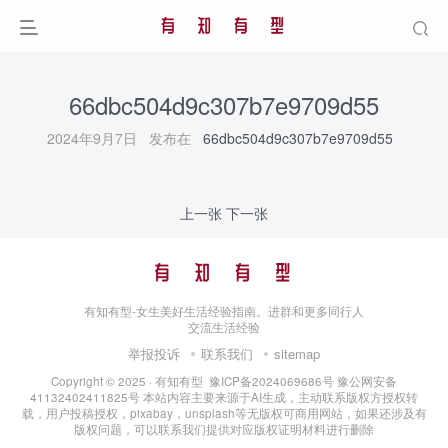
66dbc504d9c307b7e9709d55
2024年9月7日 发布在
66dbc504d9c307b7e9709d55
上一张
下一张
有知有型-女生美好生活经验指南。进群和更多同行人
交流生活经验
举报投诉
联系我们
sitemap
Copyright © 2025 ·
有知有型
豫ICP备2024069686号
豫公网安备
41132402411825号
本站内容主要来源于AI生成，主动联系版权方授权转
载，用户投稿授权，pixabay，unsplash等无版权可商用网站，如果还涉及有
版权问题，可以联系我们提供对应版权证明材料进行删除