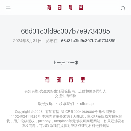
66d31c3fd9c307b7e9734385
2024年8月31日 发布在
66d31c3fd9c307b7e9734385
上一张
下一张
有知有型-女生美好生活经验指南。进群和更多同行人
交流生活经验
举报投诉
联系我们
sitemap
Copyright © 2025 ·
有知有型
豫ICP备2024069686号
豫公网安备
41132402411825号
本站内容主要来源于AI生成，主动联系版权方授权转
载，用户投稿授权，pixabay，unsplash等无版权可商用网站，如果还涉及有
版权问题，可以联系我们提供对应版权证明材料进行删除