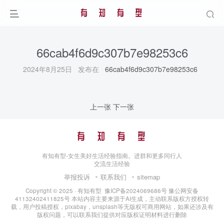
66cab4f6d9c307b7e98253c6
2024年8月25日 发布在
66cab4f6d9c307b7e98253c6
上一张
下一张
有知有型-女生美好生活经验指南。进群和更多同行人
交流生活经验
举报投诉
联系我们
sitemap
Copyright © 2025 ·
有知有型
豫ICP备2024069686号
豫公网安备
41132402411825号
本站内容主要来源于AI生成，主动联系版权方授权转
载，用户投稿授权，pixabay，unsplash等无版权可商用网站，如果还涉及有
版权问题，可以联系我们提供对应版权证明材料进行删除