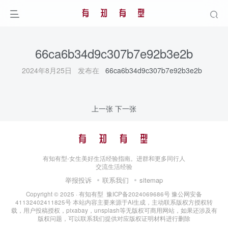
66ca6b34d9c307b7e92b3e2b
2024年8月25日 发布在
66ca6b34d9c307b7e92b3e2b
上一张
下一张
有知有型-女生美好生活经验指南。进群和更多同行人
交流生活经验
举报投诉
联系我们
sitemap
Copyright © 2025 ·
有知有型
豫ICP备2024069686号
豫公网安备
41132402411825号
本站内容主要来源于AI生成，主动联系版权方授权转
载，用户投稿授权，pixabay，unsplash等无版权可商用网站，如果还涉及有
版权问题，可以联系我们提供对应版权证明材料进行删除