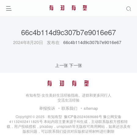
66c4b114d9c307b7e9016e67
2024年8月20日 发布在
66c4b114d9c307b7e9016e67
上一张
下一张
有知有型-女生美好生活经验指南。进群和更多同行人
交流生活经验
举报投诉
联系我们
sitemap
Copyright © 2025 ·
有知有型
豫ICP备2024069686号
豫公网安备
41132402411825号
本站内容主要来源于AI生成，主动联系版权方授权转
载，用户投稿授权，pixabay，unsplash等无版权可商用网站，如果还涉及有
版权问题，可以联系我们提供对应版权证明材料进行删除