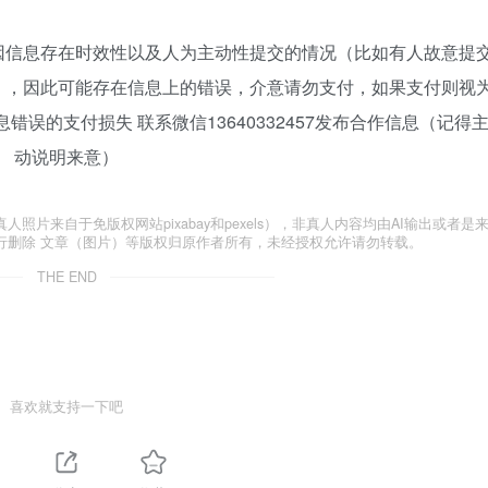
 因信息存在时效性以及人为主动性提交的情况（比如有人故意提
），因此可能存在信息上的错误，介意请勿支付，如果支付则视
误的支付损失 联系微信13640332457发布合作信息（记得
动说明来意）
片来自于免版权网站pixabay和pexels），非真人内容均由AI输出或者是
行删除 文章（图片）等版权归原作者所有，未经授权允许请勿转载。
THE END
喜欢就支持一下吧