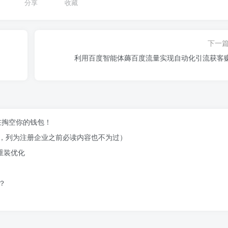
分享
收藏
下一
利用百度智能体薅百度流量实现自动化引流获客
在掏空你的钱包！​
，列为注册企业之前必读内容也不为过）
和重装优化
？