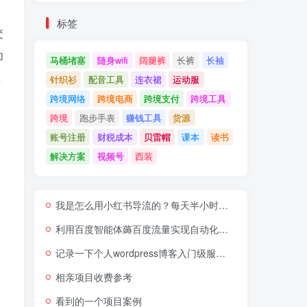
标签
交
为
马桶堵塞
随身wifi
阔腿裤
长裤
长袖
主
针织衫
配音工具
连衣裙
运动服
跨境网络
跨境电商
跨境支付
跨境工具
跨境
跑步手表
赚钱工具
货源
账号注册
财税成本
贝雷帽
课本
读书
来
解决方案
视频号
西装
我是怎么用小红书导流的？每天半小时流量源源不断
利用百度智能体薅百度流量实现自动化引流获客赚钱
记录一下个人wordpress博客入门级服务器的崩溃和重装优化
相亲项目收费参考
看到的一个项目案例