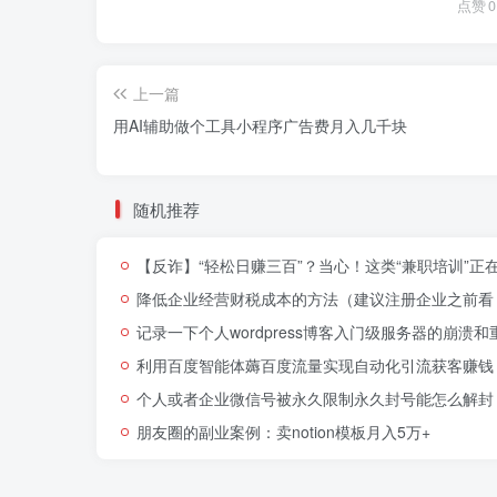
点赞
0
上一篇
用AI辅助做个工具小程序广告费月入几千块
随机推荐
【反诈】“轻松日赚三百”？当心！这类“兼职培训”正
降低企业经营财税成本的方法（建议注册企业之前看
记录一下个人wordpress博客入门级服务器的崩溃
利用百度智能体薅百度流量实现自动化引流获客赚钱
个人或者企业微信号被永久限制永久封号能怎么解封
朋友圈的副业案例：卖notion模板月入5万+