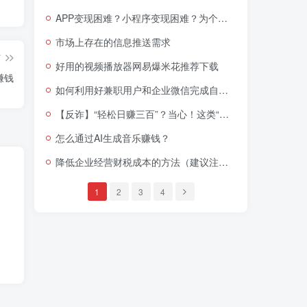
APP变现困难？小程序变现困难？为个人开发者​​和​​小型团队​​设计的广告变现解决方案
市场上存在的信息推送需求
篇
好用的视频播放器网易爆米花推荐下载
赚钱
如何利用好兼职用户和企业微信完成自动加人和自动转化？
【反诈】“轻松日赚三百”？当心！这类“兼职培训”正在掏空你的钱包！​
怎么通过AI生成音乐赚钱？
降低企业经营财税成本的方法（建议注册企业之前看，列为注册企业之前必读内容也不为过）
1
2
3
4