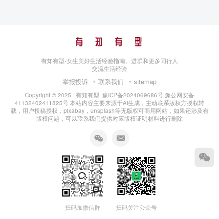
有知有型-女生美好生活经验指南。进群和更多同行人
交流生活经验
举报投诉
联系我们
sitemap
Copyright © 2025 ·
有知有型
豫ICP备2024069686号
豫公网安备
41132402411825号
本站内容主要来源于AI生成，主动联系版权方授权转
载，用户投稿授权，pixabay，unsplash等无版权可商用网站，如果还涉及有
版权问题，可以联系我们提供对应版权证明材料进行删除
扫码加微信群
扫码关注公众号