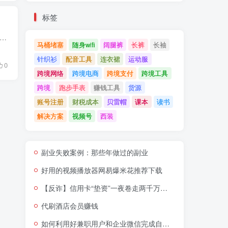
标签
本应该是760一年 前置必读内容： 降低企业经营财税成本的方法（建议注册企业之前看，列为注册企业之前必读内容也不为过） 如何低成本开启企业新媒体私域运营？如何开展业务能保证业...
马桶堵塞
随身wifi
阔腿裤
长裤
长袖
针织衫
配音工具
连衣裙
运动服
0
跨境网络
跨境电商
跨境支付
跨境工具
跨境
跑步手表
赚钱工具
货源
账号注册
财税成本
贝雷帽
课本
读书
解决方案
视频号
西装
副业失败案例：那些年做过的副业
好用的视频播放器网易爆米花推荐下载
【反诈】信用卡“垫资”一夜卷走两千万！背后骗局专坑贪小便宜的人，所有步骤全曝光​
代刷酒店会员赚钱
如何利用好兼职用户和企业微信完成自动加人和自动转化？