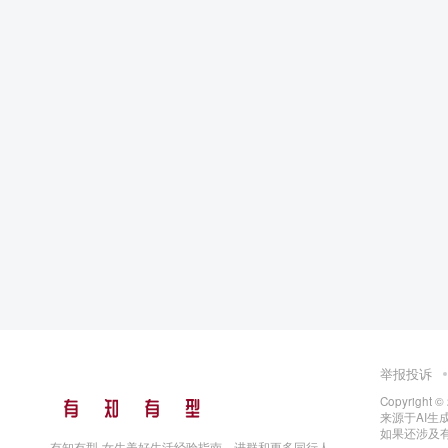
举报投诉
Copyright ©
来源于AI生
如果还涉及
有知有型-女生美好生活经验指南。进群和更多同行人