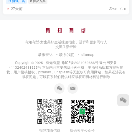
赚钱工具
# 解决方案
27天前
98
0
有知有型-女生美好生活经验指南。进群和更多同行人
交流生活经验
举报投诉
联系我们
sitemap
Copyright © 2025 ·
有知有型
豫ICP备2024069686号
豫公网安备
41132402411825号
本站内容主要来源于AI生成，主动联系版权方授权转
载，用户投稿授权，pixabay，unsplash等无版权可商用网站，如果还涉及有
版权问题，可以联系我们提供对应版权证明材料进行删除
扫码加微信群
扫码关注公众号