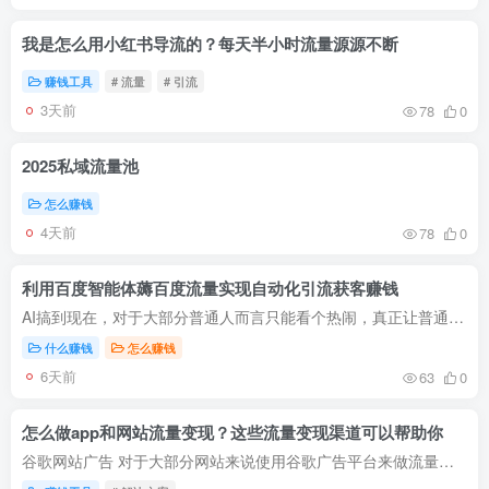
我是怎么用小红书导流的？每天半小时流量源源不断
赚钱工具
# 流量
# 引流
3天前
78
0
2025私域流量池
怎么赚钱
4天前
78
0
利用百度智能体薅百度流量实现自动化引流获客赚钱
AI搞到现在，对于大部分普通人而言只能看个热闹，真正让普通用户转到钱的项目其实不多，如果要说有​，这两个能算进来​： 这么多家开放性AI平台，目前只有百度实现了可以产生收益和获客，当然...
什么赚钱
怎么赚钱
6天前
63
0
怎么做app和网站流量变现？这些流量变现渠道可以帮助你
谷歌网站广告 对于大部分网站来说使用谷歌广告平台来做流量变现是最基础的方案，优势就是国内外的汇率差达到了7倍左右，本来你做国内广告可能只有1块，但是同样的流量换上了谷歌广告这个收入就...