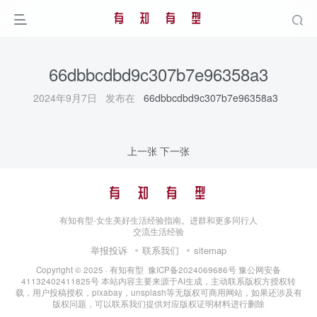
66dbbcdbd9c307b7e96358a3
2024年9月7日 发布在
66dbbcdbd9c307b7e96358a3
上一张
下一张
有知有型-女生美好生活经验指南。进群和更多同行人
交流生活经验
举报投诉
联系我们
sitemap
Copyright © 2025 ·
有知有型
豫ICP备2024069686号
豫公网安备
41132402411825号
本站内容主要来源于AI生成，主动联系版权方授权转
载，用户投稿授权，pixabay，unsplash等无版权可商用网站，如果还涉及有
版权问题，可以联系我们提供对应版权证明材料进行删除