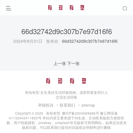
66d32742d9c307b7e97d16f6
2024年8月31日 发布在
66d32742d9c307b7e97d16f6
上一张
下一张
有知有型-女生美好生活经验指南。进群和更多同行人
交流生活经验
举报投诉
联系我们
sitemap
Copyright © 2025 ·
有知有型
豫ICP备2024069686号
豫公网安备
41132402411825号
本站内容主要来源于AI生成，主动联系版权方授权转
载，用户投稿授权，pixabay，unsplash等无版权可商用网站，如果还涉及有
版权问题，可以联系我们提供对应版权证明材料进行删除