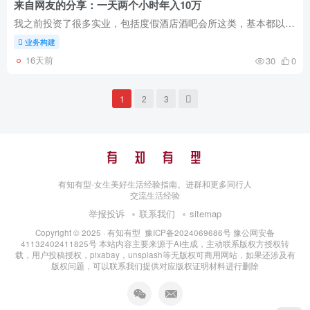
来自网友的分享：一天两个小时年入10万
我之前投资了很多实业，包括度假酒店酒吧会所这类，基本都以失败告终，现在就靠着服务身边的养殖户来获得真实的收入了而且占用的时间较少有个实业但是难度有点大，养殖业相关，很多养螃蟹的养殖...
业务构建
16天前
30
0
1
2
3
有知有型-女生美好生活经验指南。进群和更多同行人
交流生活经验
举报投诉
联系我们
sitemap
Copyright © 2025 ·
有知有型
豫ICP备2024069686号
豫公网安备
41132402411825号
本站内容主要来源于AI生成，主动联系版权方授权转
载，用户投稿授权，pixabay，unsplash等无版权可商用网站，如果还涉及有
版权问题，可以联系我们提供对应版权证明材料进行删除