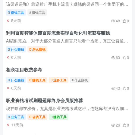
该渠道是和》靠谱推广手机卡流量卡赚钱的渠道同一个集团下的边缘项目产品（由于信用卡业务推进缓慢，不太适合做主用，现在该推荐另外一家银行全面的合作方，提现也稳定），都是有几年历史的产品...
赚钱工具
# 赚钱工具
5天前
48
0
利用百度智能体薅百度流量实现自动化引流获客赚钱
AI搞到现在，对于大部分普通人而言只能看个热闹，真正让普通用户转到钱的项目其实不多，如果要说有​，这两个能算进来​： 这么多家开放性AI平台，目前只有百度实现了可以产生收益和获客，当然...
什么赚钱
怎么赚钱
6天前
63
0
相亲项目收费参考
什么赚钱
赚钱工具
业务工具
# 什么赚钱
6天前
43
0
职业资格考试刷题题库终身会员版推荐
现在啥都在涨价，尤其是职业资格考试这种，连题库都没有以前的免费或者终身永久的了，基本都是大几十块用一年，能考过倒还好，但是要是考不过，年年付费了。所以比较推荐一下能长期用的题库，尽...
业务工具
省钱工具
赚钱工具
11天前
26
0