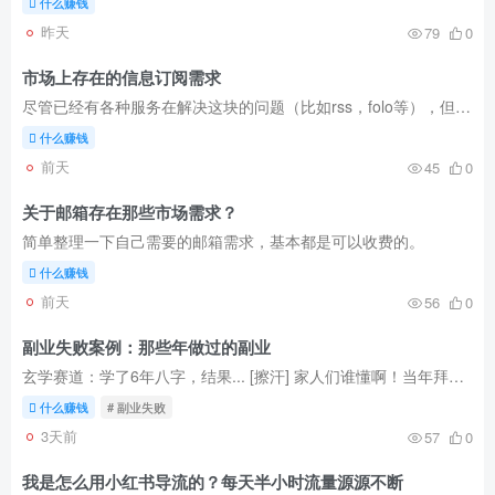
什么赚钱
昨天
79
0
市场上存在的信息订阅需求
尽管已经有各种服务在解决这块的问题（比如rss，folo等），但是市场上依旧存在不被满足需求的地方，这里就整理一下还有那些需求是不被满足的。
什么赚钱
前天
45
0
关于邮箱存在那些市场需求？
简单整理一下自己需要的邮箱需求，基本都是可以收费的。
什么赚钱
前天
56
0
副业失败案例：那些年做过的副业
玄学赛道：学了6年八字，结果... [擦汗] 家人们谁懂啊！当年拜师花了五位数，现在连卦金都赚不回来。这行看着神秘，实际卷到飞起——要么自学到秃头，要么花大钱找师傅（还不保证能出师）。我现...
什么赚钱
# 副业失败
3天前
57
0
我是怎么用小红书导流的？每天半小时流量源源不断