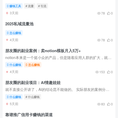
赚钱工具
# 流量
# 引流
3天前
78
0
2025私域流量池
怎么赚钱
4天前
78
0
朋友圈的副业案例：卖notion模板月入5万+
notion本来是一个挺小众的产品，但是随着应用人群的扩大，就逐渐小众演化大众了，也有很多小白或因为自己不会做计划，不会做规划，看到这样的工具就心动的，所以这种虚拟产品（无成本，利润高）...
什么赚钱
怎么赚钱
4天前
153
0
朋友圈的副业项目：AI情趣娃娃
就不直接公开讲了，AI的结论昆不能做的。 实际朋友的案例分享：
什么赚钱
# 什么赚钱
5天前
83
0
靠谱推广信用卡赚钱的渠道