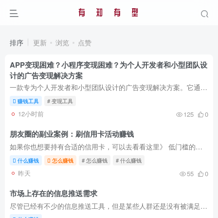
排序
更新
浏览
点赞
APP变现困难？小程序变现困难？为个人开发者​​和​​小型团队​​设
计的广告变现解决方案
一款专为个人开发者和小型团队设计的广告变现解决方案。它通过聚合多家主流广告平台（如优量汇、穿山甲、快手等），帮助开发者轻松实现应用流量变现，尤其适合那些无法直接对接大型广告联盟的独...
赚钱工具
# 变现工具
12小时前
125
0
朋友圈的副业案例：刷信用卡活动赚钱
如果你也想要持有合适的信用卡，可以去看看这里》 低门槛的车主权益信用卡：光大银行紫麒麟信用卡办理申请 2025年低门槛的车主权益信用卡：光大银行紫麒麟信用卡办理申请 这是朋友圈里真实的案...
什么赚钱
怎么赚钱
# 怎么赚钱
# 什么赚钱
昨天
55
0
市场上存在的信息推送需求
尽管已经有不少的信息推送工具，但是某些人群还是没有被满足的，这里就整理一下还存在推送需求。